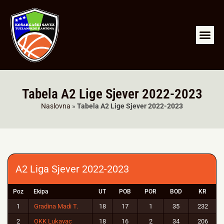
RKS Tuzla
LIGA ML
A2 LIGA SJ
Arhiva liga
Tabela A2 Lige Sjever 2022-2023
Naslovna
»
Tabela A2 Lige Sjever 2022-2023
A2 Liga Sjever 2022-2023
Poz
Ekipa
UT
POB
POR
BOD
KR
1
Gradina Madi T.
18
17
1
35
232
2
OKK Lukavac
18
16
2
34
206