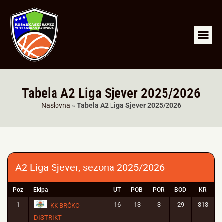
RKS Tuzla
LIGA ML
A2 LIGA SJ
Arhiva liga
Tabela A2 Liga Sjever 2025/2026
Naslovna
»
Tabela A2 Liga Sjever 2025/2026
A2 Liga Sjever, sezona 2025/2026
Poz
Ekipa
UT
POB
POR
BOD
KR
1
16
13
3
29
313
KK BRČKO
DISTRIKT