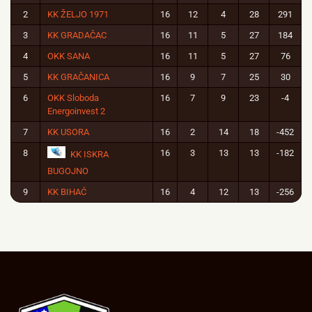
2
KK ŽELJO 1971
16
12
4
28
291
3
KK GRADAČAC
16
11
5
27
184
4
OKK SANA
16
11
5
27
76
5
KK GRAČANICA
16
9
7
25
30
6
OKK Sloboda
16
7
9
23
-4
Energoinvest 2
7
KK USORA
16
2
14
18
-452
8
16
3
13
13
-182
KK ISKRA
BUGOJNO
9
KK BIHAĆ
16
4
12
13
-256