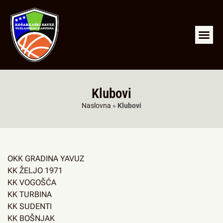
RKS Tuzla
LIGA ML
A2 LIGA SJ
Arhiva liga
Klubovi
Naslovna
»
Klubovi
OKK GRADINA YAVUZ
KK ŽELJO 1971
KK VOGOŠĆA
KK TURBINA
KK SUDENTI
KK BOŠNJAK